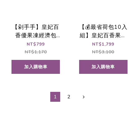
【剁手手】皇妃百
【💰最省荷包10入
香優果凍經濟包
組】皇妃百香果無
500gx3包 📌火力
籽濃縮汁(680ml)
NT$799
NT$1,799
全開出貨🚀
NT$1,170
NT$3,100
加入購物車
加入購物車
1
2