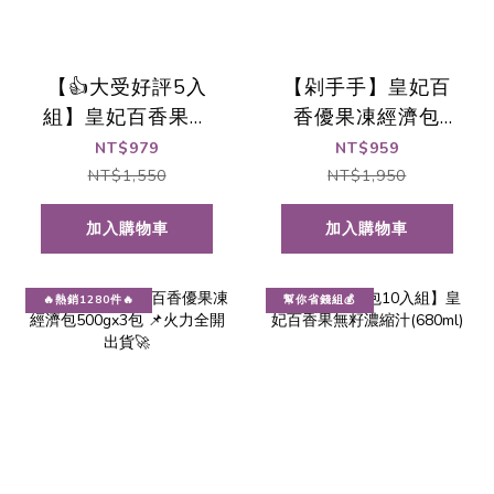
【👍大受好評5入
【剁手手】皇妃百
組】皇妃百香果無
香優果凍經濟包
籽濃縮汁(680ml)
500gx5包 📌熱銷
NT$979
NT$959
出貨中🚀
NT$1,550
NT$1,950
加入購物車
加入購物車
🔥熱銷1280件🔥
幫你省錢組💰