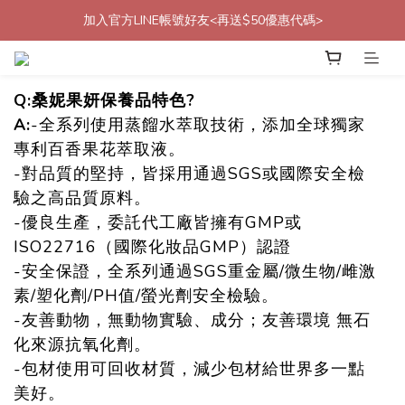
加入官方LINE帳號好友<再送$50優惠代碼>
加入會員贈$50購物金<立即註冊>
加入會員贈$50購物金<立即註冊>
Q:
桑妮果妍保養品特色
?
A:
-全系列使用蒸餾水萃取技術，添加全球獨家
專利百香果花萃取液。
-對品質的堅持，皆採用通過SGS或國際安全檢
驗之高品質原料。
-優良生產，委託代工廠皆擁有GMP或
ISO22716（國際化妝品GMP）認證
-安全保證，全系列通過SGS重金屬/微生物/雌激
素/塑化劑/PH值/螢光劑安全檢驗。
-友善動物，無動物實驗、成分；友善環境 無石
化來源抗氧化劑。
-包材使用可回收材質，減少包材給世界多一點
美好。