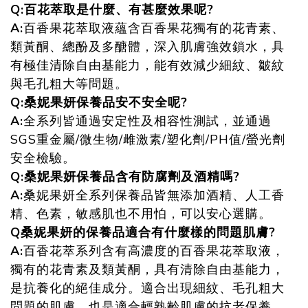
Q:
百花萃取是什麼、有甚麼效果呢
?
A:
百香果花萃取液蘊含百香果花獨有的花青素、
類黃酮、總酚及多醣體，深入肌膚強效鎖水，具
有極佳清除自由基能力，能有效減少細紋、皺紋
與毛孔粗大等問題。
Q:
桑妮果妍保養品安不安全呢
?
A:
全系列皆通過安定性及相容性測試，並通過
SGS重金屬/微生物/雌激素/塑化劑/PH值/螢光劑
安全檢驗。
Q:
桑妮果妍保養品含有防腐劑及酒精嗎
?
A:
桑妮果妍全系列保養品皆無添加酒精、人工香
精、色素，敏感肌也不用怕，可以安心選購。
Q
桑妮果妍的保養品適合有什麼樣的問題肌膚
?
A:
百香花萃系列含有高濃度的百香果花萃取液，
獨有的花青素及類黃酮，具有清除自由基能力，
是抗養化的絕佳成分。適合出現細紋、毛孔粗大
問題的肌膚，也是適合輕熟齡肌膚的抗老保養