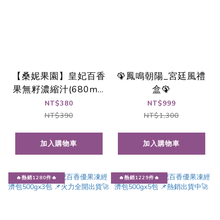
【桑妮果園】皇妃百香
🦚鳳鳴朝陽_宮廷風禮
果無籽濃縮汁(680ml)
盒🦚
(🔥火速熱銷中🔥)
NT$380
NT$999
NT$390
NT$1,300
加入購物車
加入購物車
🔥熱銷1280件🔥
🔥熱銷1229件🔥