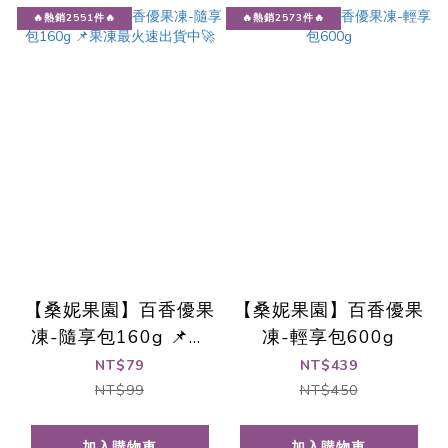
🔥熱銷2551件🔥
🔥熱銷2573件🔥
【桑妮果園】百香優果
【桑妮果園】百香優果
凍-隨享包160g 📌果
凍-輕享包600g
凍最火速出貨中🚀
NT$79
NT$439
NT$99
NT$450
加入購物車
加入購物車