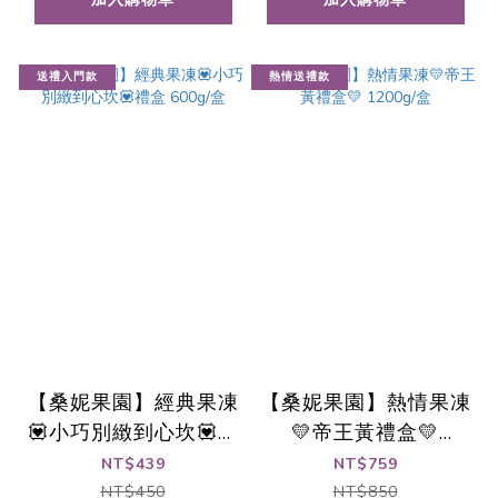
送禮入門款
熱情送禮款
【桑妮果園】經典果凍
【桑妮果園】熱情果凍
💟小巧別緻到心坎💟禮
💛帝王黃禮盒💛
盒 600g/盒
1200g/盒
NT$439
NT$759
NT$450
NT$850