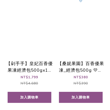
【剁手手】皇妃百香優
【桑妮果園】百香優果
果凍經濟包500gx12
凍_經濟包500g 💛今
包 📌火速出貨中🚀
夏最獨特的酸甜愛戀💛
NT$1,799
NT$380
NT$4,680
NT$390
加入購物車
加入購物車