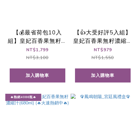
【💰最省荷包10入
【👍大受好評5入組】
組】皇妃百香果無籽濃
皇妃百香果無籽濃縮汁
縮汁(680ml)
(680ml)
NT$1,799
NT$979
NT$3,100
NT$1,550
加入購物車
加入購物車
🔥熱銷4086瓶🔥