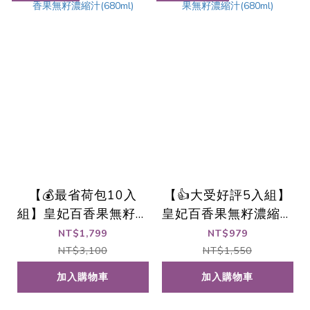
【💰最省荷包10入
【👍大受好評5入組】
組】皇妃百香果無籽濃
皇妃百香果無籽濃縮汁
縮汁(680ml)
(680ml)
NT$1,799
NT$979
NT$3,100
NT$1,550
加入購物車
加入購物車