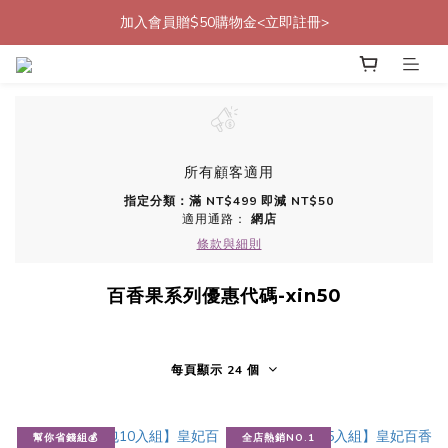
加入會員贈$50購物金<立即註冊>
加入會員贈$50購物金<立即註冊>
加入官方LINE帳號好友<再送$50優惠代碼>
加入會員贈$50購物金<立即註冊>
所有顧客適用
指定分類：滿 NT$499 即減 NT$50
適用通路：
網店
條款與細則
百香果系列優惠代碼-xin50
每頁顯示 24 個
幫你省錢組💰
全店熱銷NO.1