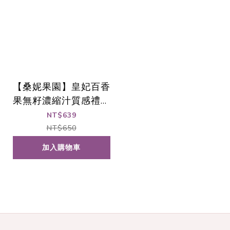
【桑妮果園】皇妃百香
果無籽濃縮汁質感禮盒
680ml 2入/盒 (❣️盛夏
NT$639
的滋味❣️)
NT$650
加入購物車