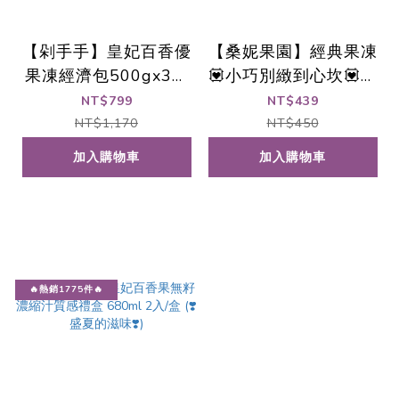
【剁手手】皇妃百香優
【桑妮果園】經典果凍
果凍經濟包500gx3包
💟小巧別緻到心坎💟禮
📌火力全開出貨🚀
盒 600g/盒
NT$799
NT$439
NT$1,170
NT$450
加入購物車
加入購物車
🔥熱銷1775件🔥