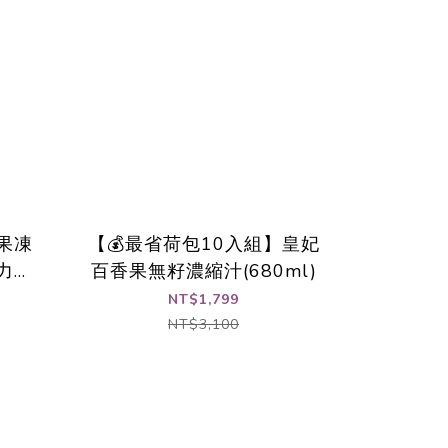
果凍
【💰最省荷包10入組】皇妃
火力全
百香果無籽濃縮汁(680ml)
NT$1,799
NT$3,100