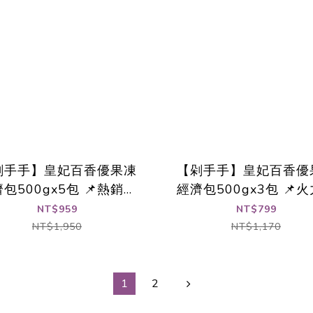
剁手手】皇妃百香優果凍
【剁手手】皇妃百香優
包500gx5包 📌熱銷出
經濟包500gx3包 📌
貨中🚀
開出貨🚀
NT$959
NT$799
NT$1,950
NT$1,170
1
2