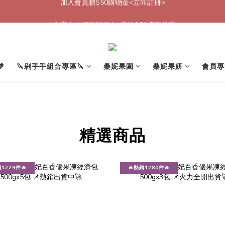
加入會員贈$50購物金<立即註冊>
加入官方LINE帳號好友<再送$50優惠代碼>
加入會員贈$50購物金<立即註冊>

🔪剁手手組合專區🔪
桑妮果園
桑妮果妍
會員專
精選商品
銷1229件🔥
🔥熱銷1280件🔥