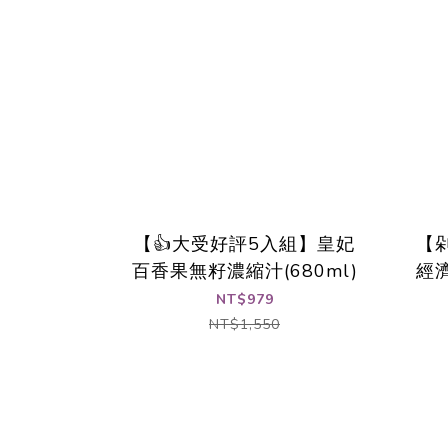
【👍大受好評5入組】皇妃
【
百香果無籽濃縮汁(680ml)
經濟
NT$979
NT$1,550