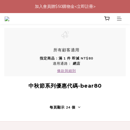
加入會員贈$50購物金<立即註冊>
加入會員贈$50購物金<立即註冊>
加入官方LINE帳號好友<再送$50優惠代碼>
加入會員贈$50購物金<立即註冊>
所有顧客適用
指定商品：滿 1 件 即減 NT$80
適用通路：
網店
條款與細則
中秋節系列優惠代碼-bear80
每頁顯示 24 個