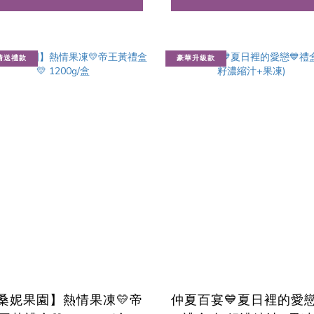
情送禮款
豪華升級款
桑妮果園】熱情果凍💛帝
仲夏百宴💙夏日裡的愛戀