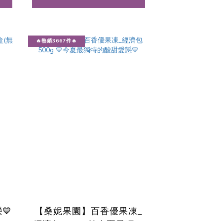
🔥熱銷3667件🔥
💙
【桑妮果園】百香優果凍_