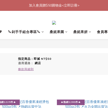
加入會員贈$50購物金<立即註冊>
加入會員贈$50購物金<立即註冊>
加入官方LINE帳號好友<再送$50優惠代碼>
加入會員贈$50購物金<立即註冊>

🔪剁手手組合專區🔪
桑妮果園
桑妮果妍
會員專
指定商品：即減 NT$50
適用通路：
網店
條款與細則
熱銷1229件🔥
🔥熱銷1280件🔥