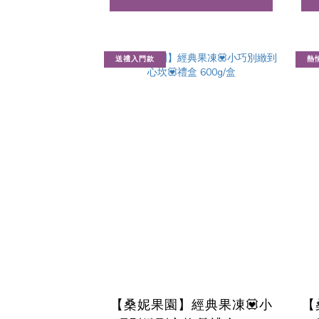
送禮入門款
熱
【桑妮果園】經典果凍💟小
【