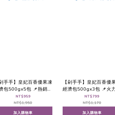
剁手手】皇妃百香優果凍
【剁手手】皇妃百香優
濟包500gx5包 📌熱銷出
經濟包500gx3包 📌火
貨中🚀
開出貨🚀
NT$959
NT$799
NT$1,950
NT$1,170
加入購物車
加入購物車