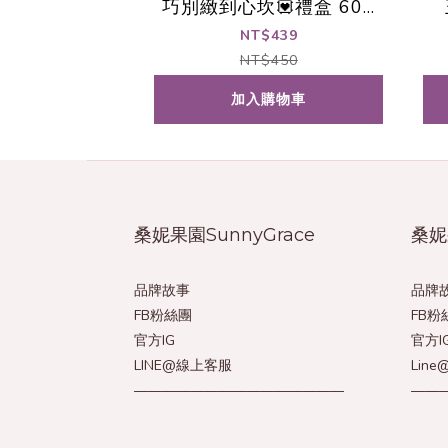
巧別緻到心坎💟禮盒 600
g/盒
NT$439
NT$450
加入購物車
桑妮果園SunnyGrace
桑妮
品牌故事
品牌
FB粉絲團
FB粉
官方IG
官方I
LINE@線上客服
Lin
———————————————
——