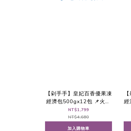
【剁手手】皇妃百香優果凍
【
經濟包500gx12包 📌火速
經
出貨中🚀
NT$1,799
NT$4,680
加入購物車