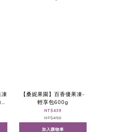
果凍
【桑妮果園】百香優果凍-
力全
輕享包600g
NT$439
NT$450
加入購物車