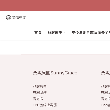
繁體中文
首頁
品牌故事
💙今夏別再離我而去了
桑妮果園SunnyGrace
桑妮
品牌故事
品牌
FB粉絲團
FB粉
官方IG
官方I
LINE@線上客服
Lin