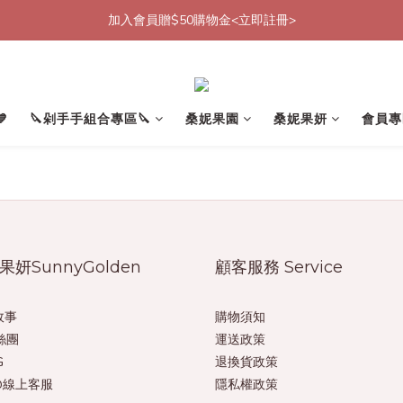
加入會員贈$50購物金<立即註冊>
加入會員贈$50購物金<立即註冊>
加入官方LINE帳號好友<再送$50優惠代碼>
加入會員贈$50購物金<立即註冊>

🔪剁手手組合專區🔪
桑妮果園
桑妮果妍
會員專
果妍SunnyGolden
顧客服務 Service
故事
購物須知
絲團
運送政策
G
退換貨政策
e@線上客服
隱私權政策