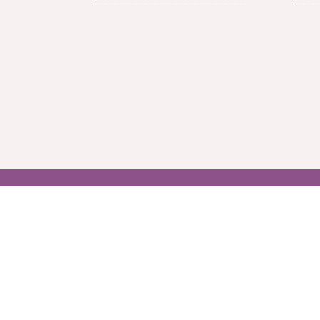
———————————————
——