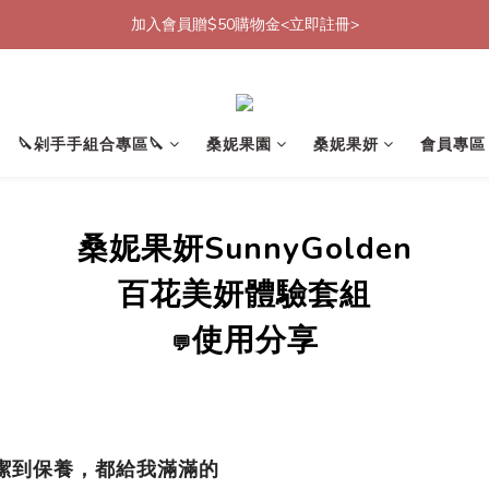
加入會員贈$50購物金<立即註冊>
加入會員贈$50購物金<立即註冊>
加入官方LINE帳號好友<再送$50優惠代碼>
加入會員贈$50購物金<立即註冊>
🔪剁手手組合專區🔪
桑妮果園
桑妮果妍
會員專區
桑妮果妍SunnyGolden
百花美妍體驗套組
使用分享
💬
潔到保養，都給我滿滿的