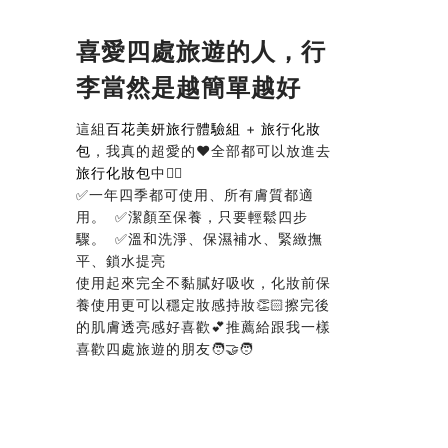
喜愛四處旅遊的人，
行
李當然是越簡單越好
這組
百花美妍旅行體驗組
+
旅行化妝
包
，
我真的超愛的❤️
全部都可以放進去
旅行化妝包
中👍🏻
✅一年四季都可使用、所有膚質都適
用。 ✅潔顏至保養，只要輕鬆四步
驟。 ✅溫和洗淨、保濕補水、緊緻撫
平、鎖水提亮
使用起來完全不黏膩好吸收，
化妝前保
養使用更可以穩定妝感持妝👏🏻
擦完後
的肌膚透亮感好喜歡💕
推薦給跟我一樣
喜歡四處旅遊的朋友🧑‍🤝‍🧑