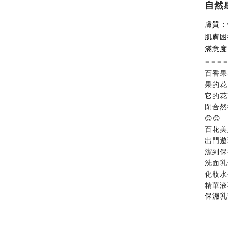
自然
膚質：
肌膚困
滿意度
===
百香果
果的花
它的花
閉合然
😊😊⁣
百花美
出門遊
潔到保
洗面乳
化妝水
精華液
保濕乳