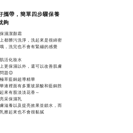
好攜帶，簡單四步驟保養
就夠
花保濕潔顏霜
上都髒污洗淨，洗起來是很綿密
哦，
洗完也不會有緊繃的感覺
花肌活化妝水
上更保濕以外，還可以改善肌膚
問題😊
花極萃藍銅超導精華
華液裡面有多重玻尿酸和藍銅胜
起來有股淡淡花香～
花亮采保濕乳
膚滋養以及提亮效果並鎖水，
而
乳擦起來也不會很黏膩