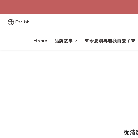
English
Home
品牌故事
💙今夏別再離我而去了💙
從清