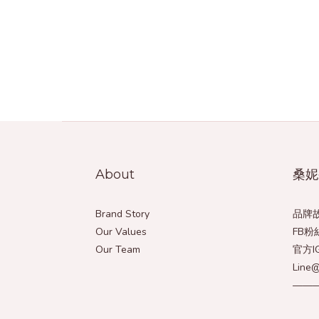
About
桑妮
Brand Story
品牌
Our Values
FB粉
Our Team
官方I
Lin
——