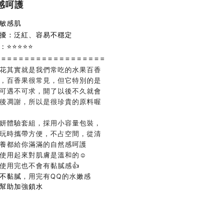
感呵護
⁣
敏感肌
擾：泛紅、容易不穩定
：⭐⭐⭐⭐⭐
===================
花其實就是我們常吃的水果百香
，百香果很常見，但它特別的是
可遇不可求，開了以後不久就會
後凋謝，所以是很珍貴的原料喔
妍體驗套組，採用小容量包裝，
玩時攜帶方便，不占空間，從清
養都給你滿滿的自然感呵護
使用起來對肌膚是溫和的☺️⁣
使用完也不會有黏膩感👍⁣
不黏膩
，用完有QQ的水嫩感⁣
幫助加強鎖水