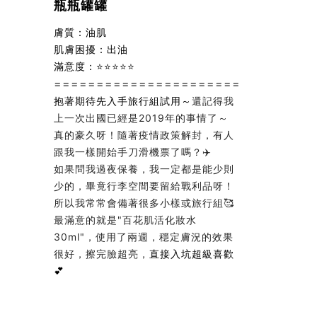
瓶瓶罐罐
膚質：油肌
肌膚困擾：出油
滿意度：⭐⭐⭐⭐⭐
======================
抱著期待先入手旅行組試用～
還記得我
上一次出國已經是2019年的事情了～
真的豪久呀！隨著疫情政策解封，有人
跟我一樣開始手刀滑機票了嗎？✈️
如果問我過夜保養，我一定都是能少則
少的，畢竟行李空間要留給戰利品呀！
所以我常常會備著很多小樣或旅行組🥰
最滿意的就是"百花肌活化妝水
30ml"，使用了兩週，穩定膚況的效果
很好，擦完臉超亮，
直接入坑超級喜歡
💕