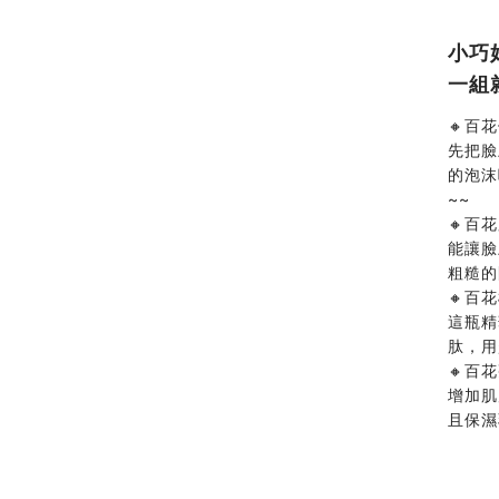
小巧
一組
🔸百
先把臉
的泡沫
~~
🔸百
能讓臉
粗糙的
🔸百
這瓶精
肽，用
🔸百
增加肌
且保濕