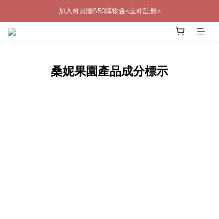
加入會員贈$50購物金<立即註冊>
加入會員贈$50購物金<立即註冊>
加入官方LINE帳號好友<再送$50優惠代碼>
加入會員贈$50購物金<立即註冊>
桑妮果園產品成分標示